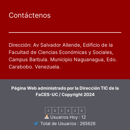
Contáctenos
Dirección: Av Salvador Allende, Edificio de la
Facultad de Ciencias Económicas y Sociales,
Campus Barbula. Municipio Naguanagua, Edo.
Carabobo. Venezuela.
Página Web administrado por la Dirección TIC de la
FaCES-UC / Copyright 2024
2
6
5
6
2
6
Usuarios Hoy : 12
Total de Usuarios : 265626