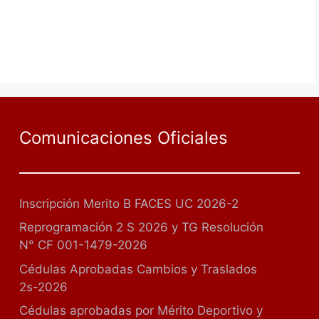
Comunicaciones Oficiales
Inscripción Merito B FACES UC 2026-2
Reprogramación 2 S 2026 y TG Resolución
N° CF 001-1479-2026
Cédulas Aprobadas Cambios y Traslados
2s-2026
Cédulas aprobadas por Mérito Deportivo y