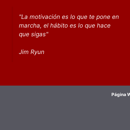
"
La motivación es lo que te pone en
marcha, el hábito
es lo que
hace
que sigas
"
Jim Ryun
Página W