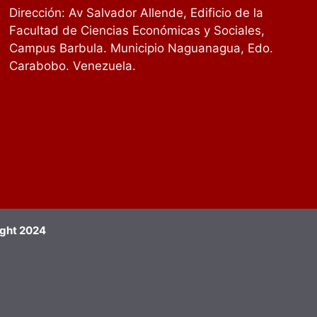
Dirección: Av Salvador Allende, Edificio de la
Facultad de Ciencias Económicas y Sociales,
Campus Barbula. Municipio Naguanagua, Edo.
Carabobo. Venezuela.
ight 2024