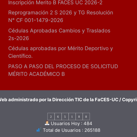
Inscripción Merito B FACES UC 2026-2
Reprogramación 2 S 2026 y TG Resolución
N° CF 001-1479-2026
Cédulas Aprobadas Cambios y Traslados
2s-2026
Cédulas aprobadas por Mérito Deportivo y
Científico.
PASO A PASO DEL PROCESO DE SOLICITUD
MÉRITO ACADÉMICO B
eb administrado por la Dirección TIC de la FaCES-UC / Copyr
2
6
5
1
8
8
Usuarios Hoy : 484
Total de Usuarios : 265188