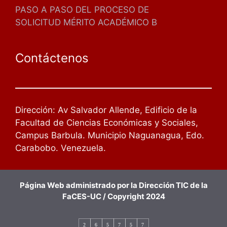
PASO A PASO DEL PROCESO DE
SOLICITUD MÉRITO ACADÉMICO B
Contáctenos
Dirección: Av Salvador Allende, Edificio de la
Facultad de Ciencias Económicas y Sociales,
Campus Barbula. Municipio Naguanagua, Edo.
Carabobo. Venezuela.
Página Web administrado por la Dirección TIC de la
FaCES-UC / Copyright 2024
2
6
5
7
5
7