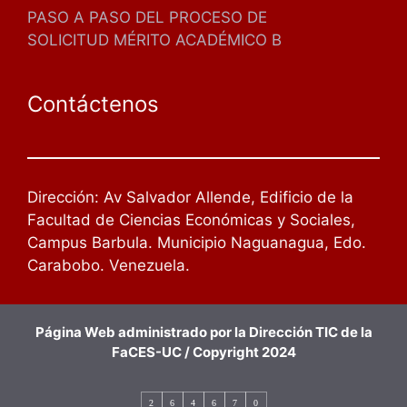
PASO A PASO DEL PROCESO DE
SOLICITUD MÉRITO ACADÉMICO B
Contáctenos
Dirección: Av Salvador Allende, Edificio de la
Facultad de Ciencias Económicas y Sociales,
Campus Barbula. Municipio Naguanagua, Edo.
Carabobo. Venezuela.
Página Web administrado por la Dirección TIC de la
FaCES-UC / Copyright 2024
2
6
4
6
7
0