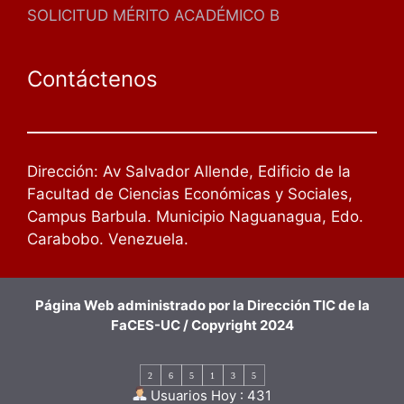
SOLICITUD MÉRITO ACADÉMICO B
Contáctenos
Dirección: Av Salvador Allende, Edificio de la
Facultad de Ciencias Económicas y Sociales,
Campus Barbula. Municipio Naguanagua, Edo.
Carabobo. Venezuela.
Página Web administrado por la Dirección TIC de la
FaCES-UC / Copyright 2024
2
6
5
1
3
5
Usuarios Hoy : 431