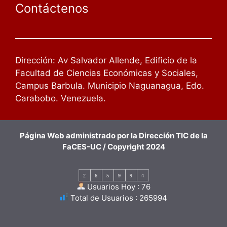
Contáctenos
Dirección: Av Salvador Allende, Edificio de la
Facultad de Ciencias Económicas y Sociales,
Campus Barbula. Municipio Naguanagua, Edo.
Carabobo. Venezuela.
Página Web administrado por la Dirección TIC de la
FaCES-UC / Copyright 2024
2
6
5
9
9
4
Usuarios Hoy : 76
Total de Usuarios : 265994